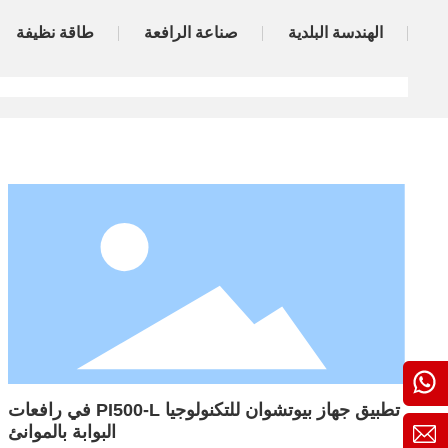
الهندسة البلدية
صناعة الرافعة
طاقة نظيفة
8618902453170
تطبيق جهاز بيوتشوان للتكنولوجيا PI500-L في رافعات
البوابة بالموانئ
info@powtran.com