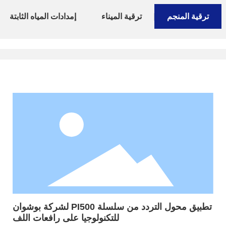
ترقية المنجم
ترقية الميناء
إمدادات المياه الثابتة
تطبيق محول التردد من سلسلة PI500 لشركة بوشوان
للتكنولوجيا على رافعات اللف