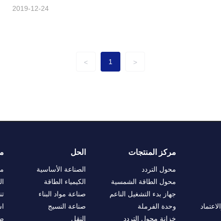
2019-12-24
1
>
<
مركز المنتجات
الحل
م
محول التردد
الصناعة الأساسية
مل
محول الطاقة الشمسية
الكيمياء الطاقة
ال
جهاز بدء التشغيل الناعم
صناعة مواد البناء
تن
لاعتماد
وحدة الفرملة
صناعة النسيج
اس
خزانة محول التردد
النقل
ضم