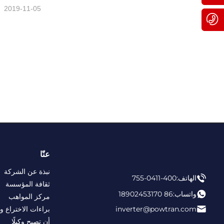
2019-11-05
400-0411-755
عنّا
نبذة عن الشركة
الهاتف:
400-0411-755
ثقافة المؤسسة
واتساب:
86 18902453170
مركز المواهب
inverter@powtran.com
براءات الاختراع وا
أن تصبح وكيلًا